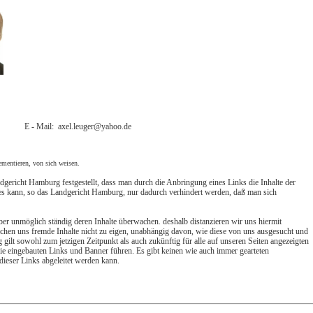
E - Mail: axel.leuger@yahoo.de
dementieren, von sich weisen.
gericht Hamburg festgestellt, dass man durch die Anbringung eines Links die Inhalte der
Dies kann, so das Landgericht Hamburg, nur dadurch verhindert werden, daß man sich
ber unmöglich ständig deren Inhalte überwachen. deshalb distanzieren wir uns hiermit
achen uns fremde Inhalte nicht zu eigen, unabhängig davon, wie diese von uns ausgesucht und
 gilt sowohl zum jetzigen Zeitpunkt als auch zukünftig für alle auf unseren Seiten angezeigten
 die eingebauten Links und Banner führen. Es gibt keinen wie auch immer gearteten
ieser Links abgeleitet werden kann.