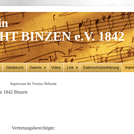
in
T BINZEN e.V. 1842
Gästebuch
Galerie
Video
Link
Datenschutzerklärung
Impr
▼
▼
▼
Impressum für Vereins-Webseite
 1842 Binzen
Vertretungsberechtigte: